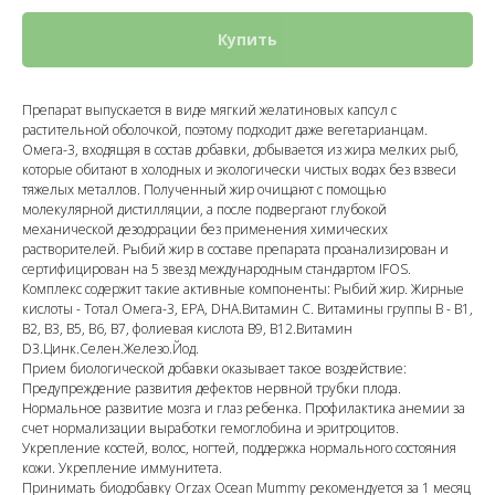
Купить
Препарат выпускается в виде мягкий желатиновых капсул с
растительной оболочкой, поэтому подходит даже вегетарианцам.
Омега-3, входящая в состав добавки, добывается из жира мелких рыб,
которые обитают в холодных и экологически чистых водах без взвеси
тяжелых металлов. Полученный жир очищают с помощью
молекулярной дистилляции, а после подвергают глубокой
механической дезодорации без применения химических
растворителей. Рыбий жир в составе препарата проанализирован и
сертифицирован на 5 звезд международным стандартом IFOS.
Комплекс содержит такие активные компоненты: Рыбий жир. Жирные
кислоты - Тотал Омега-3, EPA, DHA.Витамин С. Витамины группы В - В1,
В2, В3, В5, В6, В7, фолиевая кислота В9, В12.Витамин
D3.Цинк.Селен.Железо.Йод.
Прием биологической добавки оказывает такое воздействие:
Предупреждение развития дефектов нервной трубки плода.
Нормальное развитие мозга и глаз ребенка. Профилактика анемии за
счет нормализации выработки гемоглобина и эритроцитов.
Укрепление костей, волос, ногтей, поддержка нормального состояния
кожи. Укрепление иммунитета.
Принимать биодобавку Orzax Ocean Mummy рекомендуется за 1 месяц