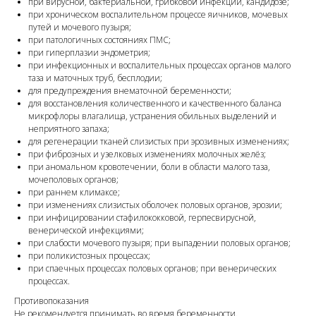
при вирусной, бактериальной, грибковой инфекции, кандидозе;
при хроническом воспалительном процессе яичников, мочевых
путей и мочевого пузыря;
при патологичных состояниях ПМС;
при гиперплазии эндометрия;
при инфекционных и воспалительных процессах органов малого
таза и маточных труб, бесплодии;
для предупреждения внематочной беременности;
для восстановления количественного и качественного баланса
микрофлоры влагалища, устранения обильных выделений и
неприятного запаха;
для регенерации тканей слизистых при эрозивных изменениях;
при фиброзных и узелковых изменениях молочных желёз;
при аномальном кровотечении, боли в области малого таза,
мочеполовых органов;
при раннем климаксе;
при изменениях слизистых оболочек половых органов, эрозии;
при инфицировании стафилококковой, герпесвирусной,
венерической инфекциями;
при слабости мочевого пузыря; при выпадении половых органов;
при поликистозных процессах;
при спаечных процессах половых органов; при венерических
процессах.
Противопоказания
Не рекомендуется принимать во время беременности.