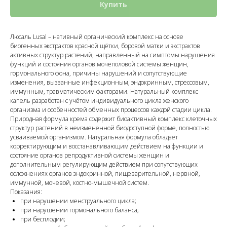
Купить
Люсаль Lusal – нативный органический комплекс на основе
биогенных экстрактов красной щётки, боровой матки и экстрактов
активных структур растений, направленный на симптомы нарушения
функций и состояния органов мочеполовой системы женщин,
гормонального фона, причины нарушений и сопутствующие
изменения, вызванные инфекционным, эндокринным, стрессовым,
иммунным, травматическим факторами. Натуральный комплекс
капель разработан с учётом индивидуального цикла женского
организма и особенностей обменных процессов каждой стадии цикла.
Природная формула крема содержит биоактивный комплекс клеточных
структур растений в неизменённой биодоступной форме, полностью
усваиваемой организмом. Натуральная формула обладает
корректирующим и восстанавливающим действием на функции и
состояние органов репродуктивной системы женщин и
дополнительным регулирующим действием при сопутствующих
осложнениях органов эндокринной, пищеварительной, нервной,
иммунной, мочевой, костно-мышечной систем.
Показания:
при нарушении менструального цикла;
при нарушении гормонального баланса;
при бесплодии;