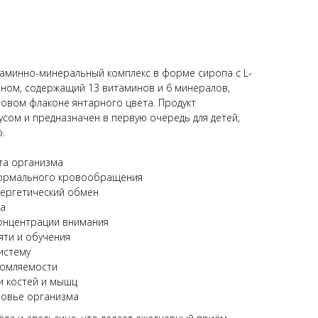
итаминно-минеральный комплекс в форме сиропа с L-
ном, содержащий 13 витаминов и 6 минералов,
овом флаконе янтарного цвета. Продукт
сом и предназначен в первую очередь для детей,
.
ста организма
нормального кровообращения
нергетический обмен
га
онцентрации внимания
яти и обучения
истему
томляемости
и костей и мышц
овье организма