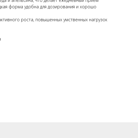
ёда и апельсина, что делает ежедневный приём
дкая форма удобна для дозирования и хорошо
 активного роста, повышенных умственных нагрузок
я