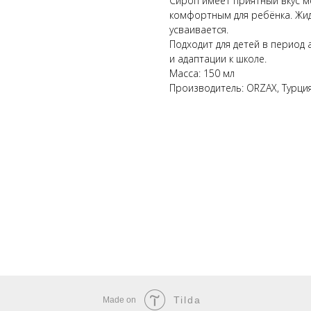
Сироп имеет приятный вкус м
комфортным для ребёнка. Жи
усваивается.
Подходит для детей в период
и адаптации к школе.
Масса: 150 мл
Производитель: ORZAX, Турци
Tilda
Made on