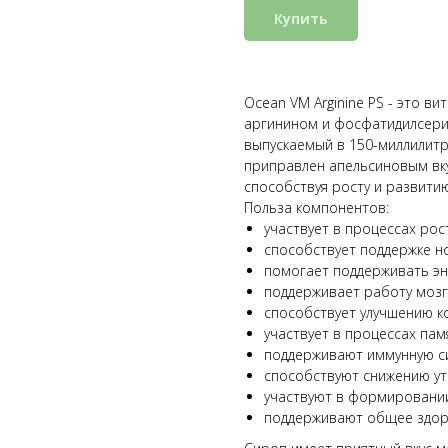
Купить
Ocean VM Arginine PS - это в
аргинином и фосфатидилсери
выпускаемый в 150-миллилитр
приправлен апельсиновым вку
способствуя росту и развитию
Польза компонентов:
участвует в процессах ро
способствует поддержке 
помогает поддерживать э
поддерживает работу моз
способствует улучшению к
участвует в процессах пам
поддерживают иммунную с
способствуют снижению у
участвуют в формировани
поддерживают общее здор