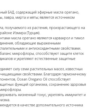
ьный БАД, содержащий эфирные масла орегано,
ы, лавра, мирта и мяты; является источником
ла, получаемого из растения, произрастающего на
районе Измира (Турция).
нтами масла орегано являются карвакрол и тимол
динения, обладающие выраженными
палительными и антиоксидантными свойствами.
баланс микрофлоры, способствуют защите клеток
дикалов и укрепляют естественные защитные
единяет силу семи растительных масел, известных
очищающими свойствами. Благодаря гармоничному
онентов, Ocean Oregano Oil способствует
ащитных функций организма, сохранению здоровья
 микрофлоры.
ерживать жизненный тонус, укреплять иммунитет и
низма.
омендуется в качестве дополнительного источника