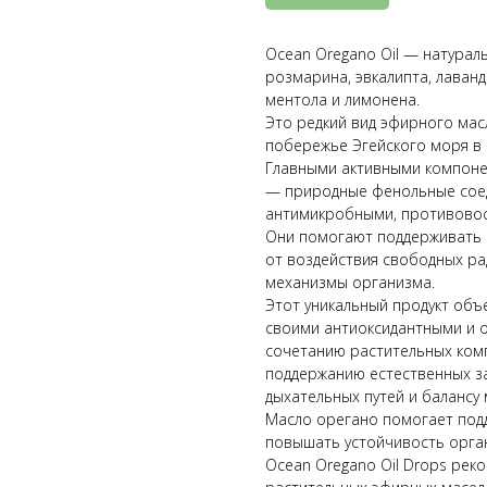
Ocean Oregano Oil — натурал
розмарина, эвкалипта, лаванд
ментола и лимонена.
Это редкий вид эфирного мас
побережье Эгейского моря в 
Главными активными компоне
— природные фенольные сое
антимикробными, противовос
Они помогают поддерживать 
от воздействия свободных ра
механизмы организма.
Этот уникальный продукт объ
своими антиоксидантными и 
сочетанию растительных комп
поддержанию естественных з
дыхательных путей и балансу
Масло орегано помогает подд
повышать устойчивость орга
Ocean Oregano Oil Drops рек