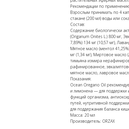
растительных эфирных масел
Рекомендации по применению
Взрослым принимать по 4 капл
стакане (200 мл) воды или со
Состав:
Содержание биологически акти
(Origanum Onites L.) 800 мг,
7,89%) 134 мг (10,57 мг), Лава
Мятное масло (ментол 41,25%) 
мг (1,34 мг), Миртовое масло 
тимьяна измира нерафинирова
рафинированное, эвкалиптов
мятное масло, лавровое масл
Показания:
Ocean Oregano Oil рекоменду
и лимонена — для поддержки
функций организма, антиокси
путей, нутритивной поддержки
для поддержания баланса ки
Масса: 20 мл
Производитель: ORZAX