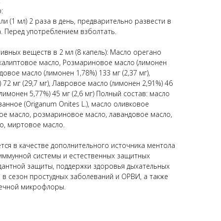
.
:
и (1 мл) 2 раза в день, предварительно развести в
ка. Перед употреблением взболтать.
вных веществ в 2 мл (8 капель): Масло орегано
 Эвкалиптовое масло, Розмариновое масло (лимонен
ндовое масло (лимонен 1,78%) 133 мг (2,37 мг),
72 мг (29,7 мг), Лавровое масло (лимонен 2,91%) 46
(лимонен 5,77%) 45 мг (2,6 мг) Полный состав: масло
нное (Origanum Onites L.), масло оливковое
ое масло, розмариновое масло, лавандовое масло,
о, миртовое масло.
ется в качестве дополнительного источника ментола
 иммунной системы и естественных защитных
дантной защиты, поддержки здоровья дыхательных
 в сезон простудных заболеваний и ОРВИ, а также
шечной микрофлоры.