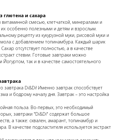
з глютена и сахара
 витаминной смесью, клетчаткой, минералами и
 их особенно полезными и детям и взрослым.
льному рецепту из кукурузной муки, рисовой муки и
омола с добавлением топинамбура. Каждый шарик
 Сахар отсутствует полностью, а в качестве
кстракт стевии. Готовые завтраки можно
и Йогуртом, так и в качестве самостоятельного
завтрака
го завтрака Di&Di! Именно завтрак способствует
ма и бодрому началу дня. Завтрак – это настройка
двойная польза. Во-первых, это необходимый
торых, завтраки "Di&Di" содержат большое
тв, а также: сквален, амарант, топинамбур и
а. В качестве подсластителя используется экстракт