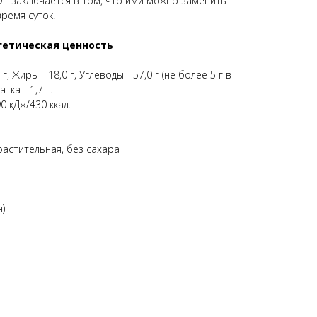
i" заключается в том, что ими можно заменить
ремя суток.
гетическая ценность
, Жиры - 18,0 г, Углеводы - 57,0 г (не более 5 г в
тка - 1,7 г.
0 кДж/430 ккал.
 растительная, без сахара
).