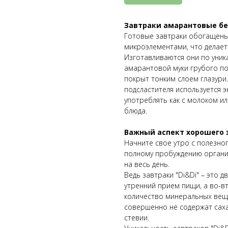
Завтраки амарантовые бе
Готовые завтраки обогащены
микроэлементами, что делает
Изготавливаются они по уника
амарантовой муки грубого п
покрыт тонким слоем глазури.
подсластителя используется э
употреблять как с молоком ил
блюда.
Важный аспект хорошего 
Начните свое утро с полезно
полному пробуждению организ
на весь день.
Ведь завтраки "Di&Di" – это 
утренний прием пищи, а во-в
количество минеральных вещес
совершенно не содержат сахар
стевии.