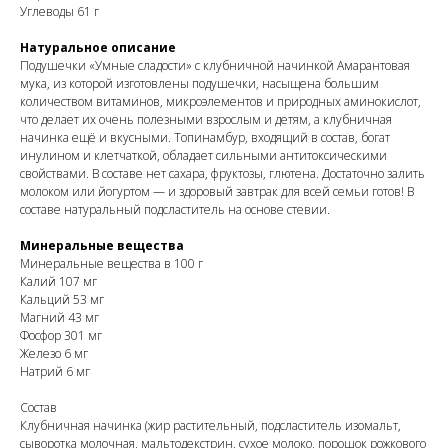
Углеводы 61 г
Натуральное описание
Подушечки «Умные сладости» с клубничной начинкой Амарантовая
мука, из которой изготовлены подушечки, насыщена большим
количеством витаминов, микроэлементов и природных аминокислот,
что делает их очень полезными взрослым и детям, а клубничная
начинка ещё и вкусными. Топинамбур, входящий в состав, богат
инулином и клетчаткой, обладает сильными антитоксическими
свойствами. В составе нет сахара, фруктозы, глютена. Достаточно залить
молоком или йогуртом — и здоровый завтрак для всей семьи готов! В
составе натуральный подсластитель на основе стевии.
Минеральные вещества
Минеральные вещества в 100 г
Калий 107 мг
Кальций 53 мг
Магний 43 мг
Фосфор 301 мг
Железо 6 мг
Натрий 6 мг
Состав
Клубничная начинка (жир растительный, подсластитель изомальт,
сыворотка молочная, мальтодекстрин, сухое молоко, порошок рожкового