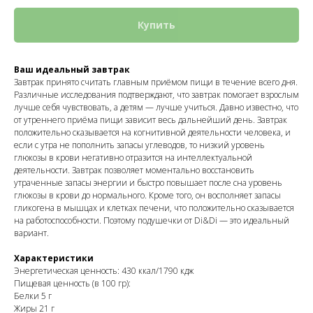
Купить
Ваш идеальный завтрак
Завтрак принято считать главным приёмом пищи в течение всего дня.
Различные исследования подтверждают, что завтрак помогает взрослым
лучше себя чувствовать, а детям — лучше учиться. Давно известно, что
от утреннего приёма пищи зависит весь дальнейший день. Завтрак
положительно сказывается на когнитивной деятельности человека, и
если с утра не пополнить запасы углеводов, то низкий уровень
глюкозы в крови негативно отразится на интеллектуальной
деятельности. Завтрак позволяет моментально восстановить
утраченные запасы энергии и быстро повышает после сна уровень
глюкозы в крови до нормального. Кроме того, он восполняет запасы
гликогена в мышцах и клетках печени, что положительно сказывается
на работоспособности. Поэтому подушечки от Di&Di — это идеальный
вариант.
Характеристики
Энергетическая ценность: 430 ккал/1790 кдж
Пищевая ценность (в 100 гр):
Белки 5 г
Жиры 21 г