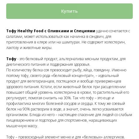
Купить
Тофу Healthy Food с Оливками и Специями
удачно сочетается с
салатами, может использоваться как начинка в сэндвич, для
приготовления в кляре или на шампурах. Не содержит холестерин,
лактозу и животные жиры.
Тофу
- это белковый продукт, альтернатива мясным продуктам, для
диетического питания и поддержания здоровья.
По количеству белка соя превосходит рыбу, яйца, говядину. Именно
поэтому тофу, своего рода «белковый концентрат», – идеальный
продукт для вегетарианцев, постящихся и вообще приверженцев
здорового питания. Кстати, если животный белок при расщеплении
повышает общий уровень холестерина в крови, то растительный его
регулирует, помогая снизить на 30%. Так что тофу – это еще и
профилактика многих болезней сосудов и сердца. К тому же соевый
белок на 90% растворим в воде, а значит, очень легко усваивается
организмом. Блюда из него – настоящее спасение для людей со слабым
пищеварением и подспорье для спортсменов, наращивающих
мышечную массу.
Тофу – превосходный элемент меню и для «белковых» аллергиков.