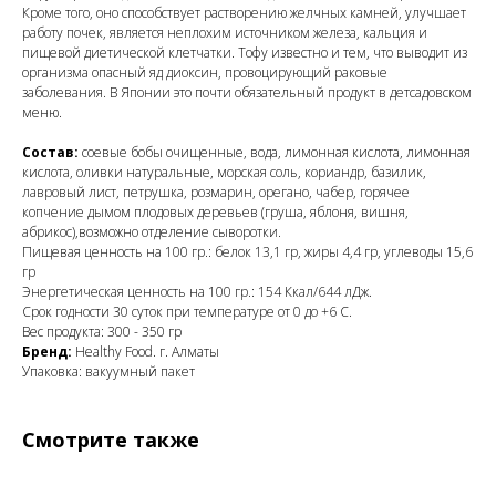
Кроме того, оно способствует растворению желчных камней, улучшает
работу почек, является неплохим источником железа, кальция и
пищевой диетической клетчатки. Тофу известно и тем, что выводит из
организма опасный яд диоксин, провоцирующий раковые
заболевания. В Японии это почти обязательный продукт в детсадовском
меню.
Состав:
соевые бобы очищенные, вода, лимонная кислота, лимонная
кислота, оливки натуральные, морская соль, кориандр, базилик,
лавровый лист, петрушка, розмарин, орегано, чабер, горячее
копчение дымом плодовых деревьев (груша, яблоня, вишня,
абрикос),возможно отделение сыворотки.
Пищевая ценность на 100 гр.: белок 13,1 гр, жиры 4,4 гр, углеводы 15,6
гр
Энергетическая ценность на 100 гр.: 154 Ккал/644 лДж.
Срок годности 30 суток при температуре от 0 до +6 С.
Вес продукта: 300 - 350 гр
Бренд:
Healthy Food. г. Алматы
Упаковка: вакуумный пакет
Смотрите также