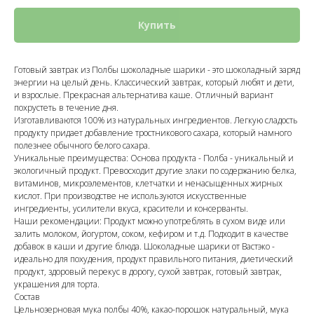
Купить
Готовый завтрак из Полбы шоколадные шарики - это шоколадный заряд
энергии на целый день. Классический завтрак, который любят и дети,
и взрослые. Прекрасная альтернатива каше. Отличный вариант
похрустеть в течение дня.
Изготавливаются 100% из натуральных ингредиентов. Легкую сладость
продукту придает добавление тростникового сахара, который намного
полезнее обычного белого сахара.
Уникальные преимущества: Основа продукта - Полба - уникальный и
экологичный продукт. Превосходит другие злаки по содержанию белка,
витаминов, микроэлементов, клетчатки и ненасыщенных жирных
кислот. При производстве не используются искусственные
ингредиенты, усилители вкуса, красители и консерванты.
Наши рекомендации: Продукт можно употреблять в сухом виде или
залить молоком, йогуртом, соком, кефиром и т.д. Подходит в качестве
добавок в каши и другие блюда. Шоколадные шарики от Вастэко -
идеально для похудения, продукт правильного питания, диетический
продукт, здоровый перекус в дорогу, сухой завтрак, готовый завтрак,
украшения для торта.
Состав
Цельнозерновая мука полбы 40%, какао-порошок натуральный, мука