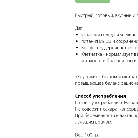
Быстрый, готовый, вкусный и 
Для:
утоления голода и увеличе
питания мышц и сохранени
Белок - поддерживает кос
Клетчатка - нормализует 
усталость и болезни токси
«Хрустики» с белком и клетча
повышающее баланс рациона п
Способ употребления
Готов к употреблению. На зав
Не содержит сахара, консерв
При беременности и лактации
лечащим врачом.
Вес: 100 гр.