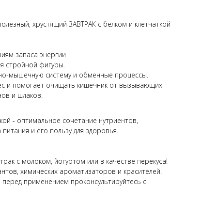
полезный, хрустящий ЗАВТРАК с белком и клетчаткой
ниям запаса энергии
я стройной фигуры.
тно-мышечную систему и обменные процессы.
вес и помогает очищать кишечник от вызывающих
нов и шлаков.
ткой - оптимальное сочетание нутриентов,
итания и его пользу для здоровья.
трак с молоком, йогуртом или в качестве перекуса!
антов, химических ароматизаторов и красителей.
 перед применением проконсультируйтесь с