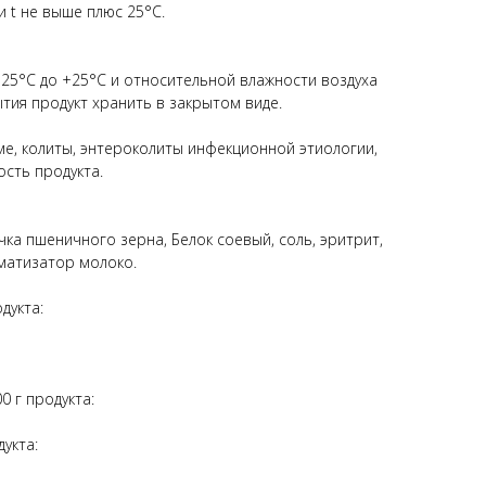
и t не выше плюс 25°С.
-25°С до +25°С и относительной влажности воздуха
ытия продукт хранить в закрытом виде.
ме, колиты, энтероколиты инфекционной этиологии,
сть продукта.
ка пшеничного зерна, Белок соевый, соль, эритрит,
оматизатор молоко.
дукта:
0 г продукта:
укта: