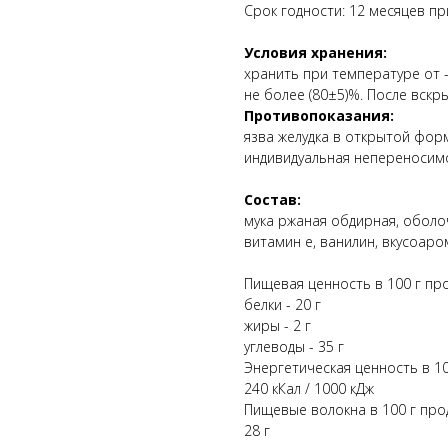
Срок годности: 12 месяцев пр
Условия хранения:
хранить при температуре от 
не более (80±5)%. После вскр
Противопоказания:
язва желудка в открытой фор
индивидуальная непереносимо
Состав:
мука ржаная обдирная, оболоч
витамин е, ванилин, вкусоар
Пищевая ценность в 100 г про
белки - 20 г
жиры - 2 г
углеводы - 35 г
Энергетическая ценность в 10
240 кКал / 1000 кДж
Пищевые волокна в 100 г прод
28 г