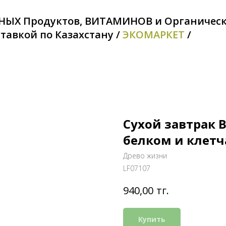
НЫХ Продуктов, ВИТАМИНОВ и Органичес
тавкой по Казахстану /
ЭКОМАРКЕТ
/
Сухой завтрак 
белком и клетч
Древо жизни
LF07107
тг.
940,00
Купить