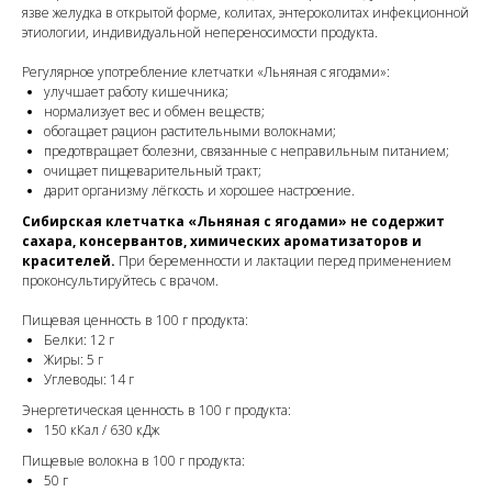
язве желудка в открытой форме, колитах, энтероколитах инфекционной
этиологии, индивидуальной непереносимости продукта.
Регулярное употребление клетчатки «Льняная с ягодами»:
улучшает работу кишечника;
нормализует вес и обмен веществ;
обогащает рацион растительными волокнами;
предотвращает болезни, связанные с неправильным питанием;
очищает пищеварительный тракт;
дарит организму лёгкость и хорошее настроение.
Сибирская клетчатка «Льняная с ягодами» не содержит
сахара, консервантов, химических ароматизаторов и
красителей.
При беременности и лактации перед применением
проконсультируйтесь с врачом.
Пищевая ценность в 100 г продукта:
Белки: 12 г
Жиры: 5 г
Углеводы: 14 г
Энергетическая ценность в 100 г продукта:
150 кКал / 630 кДж
Пищевые волокна в 100 г продукта:
50 г