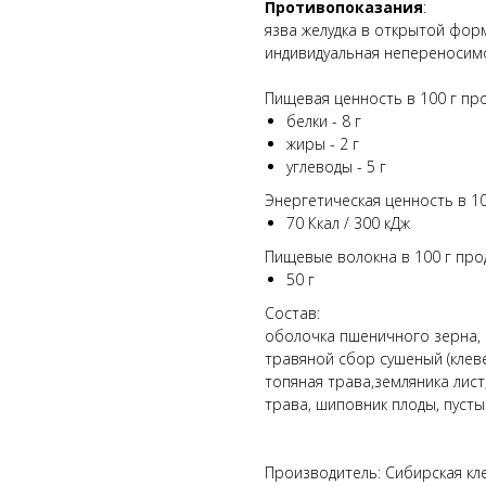
Противопоказания
:
язва желудка в открытой фор
индивидуальная непереносимо
Пищевая ценность в 100 г про
белки - 8 г
жиры - 2 г
углеводы - 5 г
Энергетическая ценность в 10
70 Ккал / 300 кДж
Пищевые волокна в 100 г прод
50 г
Состав:
оболочка пшеничного зерна, 
травяной сбор сушеный (клев
топяная трава,земляника лист
трава, шиповник плоды, пусты
Производитель: Сибирская кле