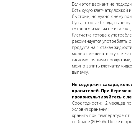
Если этот вариант не подход
Есть сухую клетчатку ложкой
быстрый, но нужно к нему при
Супы, вторые блюда, выпечку.
готового изделия не изменят,
Клетчатка готова к употребле
рекомендуется употреблять с
продукта на 1 стакан жидкост
можно смешивать эту клетчат
кисломолочными продуктами, д
можно запить клетчатку жидко
выпечку.
Не содержит сахара, кон
красителей. При беремен
проконсультируйтесь с л
Срок годности: 12 месяцев пр
Условия хранения:
хранить при температуре от 
не более (80±5)%. После вскр