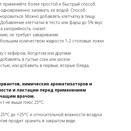
ит применяйте более простой и быстрый способ.
 и одновременно запивать ее водой. Способ
норовиться. Можно добавлять клетчатку в пищу.
 Добавление клетчатки в тесто или фарш до 5% вкус
 а калорийность снизит.
нию, не требует заваривания.
 большим количеством жидкости 1-2 столовые ложки
и
ку с кефиром, йогуртом или другими
обавлять в густые соки или кисели
стью, или добавить в первые, вторые блюда,
сервантов, химических ароматизаторов и
ности и лактации перед применением
ечащим врачом.
и t не выше плюс 25°С.
-25°С до +25°С и относительной влажности воздуха
ытия продукт хранить в закрытом виде.