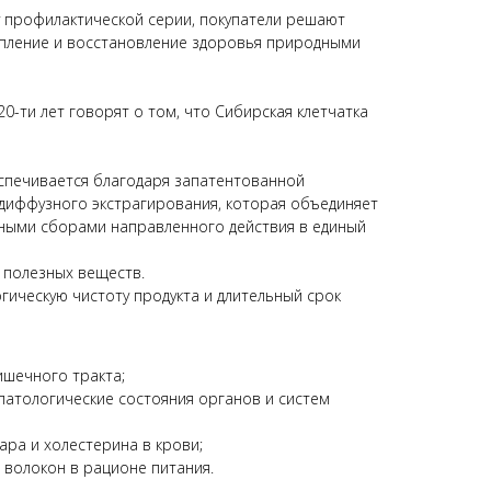
 профилактической серии, покупатели решают
репление и восстановление здоровья природными
0-ти лет говорят о том, что Сибирская клетчатка
спечивается благодаря запатентованной
 диффузного экстрагирования, которая объединяет
яными сборами направленного действия в единый
 полезных веществ.
ическую чистоту продукта и длительный срок
ишечного тракта;
патологические состояния органов и систем
ара и холестерина в крови;
волокон в рационе питания.