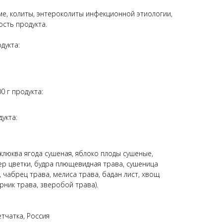
ме, колиты, энтероколиты инфекционной этиологии,
сть продукта.
дукта:
0 г продукта:
укта:
клюква ягода сушеная, яблоко плоды сушеные,
ер цветки, будра плющевидная трава, сушеница
, чабрец трава, мелиса трава, бадан лист, хвощ
рник трава, зверобой трава).
тчатка, Россия