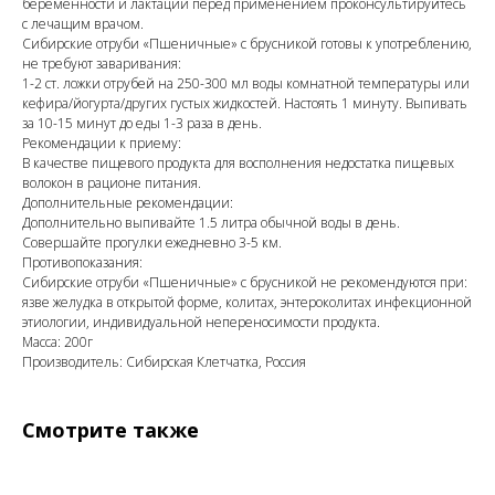
беременности и лактации перед применением проконсультируйтесь
с лечащим врачом.
Сибирские отруби «Пшеничные» с брусникой готовы к употреблению,
не требуют заваривания:
1-2 ст. ложки отрубей на 250-300 мл воды комнатной температуры или
кефира/йогурта/других густых жидкостей. Настоять 1 минуту. Выпивать
за 10-15 минут до еды 1-3 раза в день.
Рекомендации к приему:
В качестве пищевого продукта для восполнения недостатка пищевых
волокон в рационе питания.
Дополнительные рекомендации:
Дополнительно выпивайте 1.5 литра обычной воды в день.
Совершайте прогулки ежедневно 3-5 км.
Противопоказания:
Сибирские отруби «Пшеничные» с брусникой не рекомендуются при:
язве желудка в открытой форме, колитах, энтероколитах инфекционной
этиологии, индивидуальной непереносимости продукта.
Масса: 200г
Производитель: Сибирская Клетчатка, Россия
Смотрите также