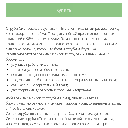
Купить
Отруби Сибирские с брусникой. Имеют оптимальный размер частиц
для комфортного приёма. Проходят двойной просев от посторонних
примесей и 98% очистку от муки. Запатентованная технология
приготовления максимально полно сохраняет полезные вещества и
пищевые волокна, которыми богаты отруби и брусника.
Регулярное употребление Сибирских отрубей «Пшеничные» с
брусникой:
улучшает работу кишечника;
нормализует вес и обмен веществ;
обогащает рацион растительными волокнами;
предотвращает болезни, связанные с неправильным питанием;
очищает пищеварительный тракт;
дарит организму лёгкость и хорошее настроение.
Добавление Сибирских отрубей в пищу увеличивает ее
биологическую ценность и снижает калорийность. Ежедневный приём
от 1 до 6 столовых ложек.
Состав: отруби пшеничные пищевые, брусника ягода сушеная.
Сибирские отруби «Пшеничные» с брусникой не содержат сахара,
консервантов, химических ароматизаторов и красителей. При