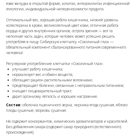
язве желудка в открытой форме, колитах, энтероколитах инфекционной
этиологии, индивидуальной непереносимости продукта.
Оптимальный вес, хорошая работа кишечника, низкий уровень
холестерина в крови, великолепный цвет кожи, отличная работа
сердца и других внутренних органов, острота зрения — вот та
неполная часть задач, которые человек может успешно решать
употребляя в пищу Сибирскую клетчатку «Соколиный глаз» —
обязательный компонент сбалансированного питания современного
человека!
Регулярное употребление клетчатки «Соколиный глаз»:
улучшает работу кишечника;
нормализует вес и обмен веществ;
обогащает рацион растительными волокнами;
предотвращает болезни, связанные с неправильным питанием;
очищает пищеварительный тракт;
дарит организму лёгкость и хорошее настроение.
Состав:
оболочка пшеничного зерна, черника ягода сушеная, яблоко
плоды сушеные, морковь сушеная.
Не содержит консервантов, химических ароматизаторов и красителей.
Без добавления сахара (содержит сахар природного (естественного)
происхождения).