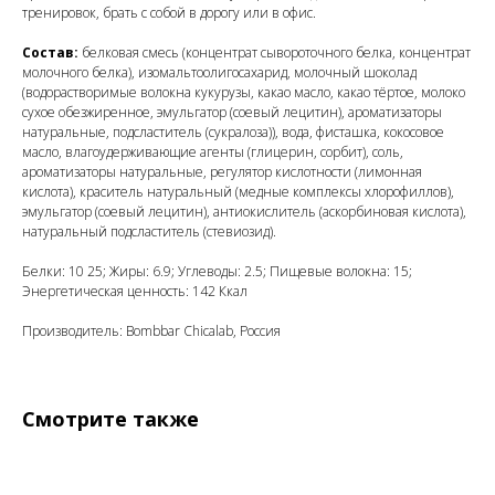
тренировок, брать с собой в дорогу или в офис.
Состав:
белковая смесь (концентрат сывороточного белка, концентрат
молочного белка), изомальтоолигосахарид, молочный шоколад
(водорастворимые волокна кукурузы, какао масло, какао тёртое, молоко
сухое обезжиренное, эмульгатор (соевый лецитин), ароматизаторы
натуральные, подсластитель (сукралоза)), вода, фисташка, кокосовое
масло, влагоудерживающие агенты (глицерин, сорбит), соль,
ароматизаторы натуральные, регулятор кислотности (лимонная
кислота), краситель натуральный (медные комплексы хлорофиллов),
эмульгатор (соевый лецитин), антиокислитель (аскорбиновая кислота),
натуральный подсластитель (стевиозид).
Белки: 10 25; Жиры: 6.9; Углеводы: 2.5; Пищевые волокна: 15;
Энергетическая ценность: 142 Ккал
Производитель: Bombbar Chicalab, Россия
Смотрите также