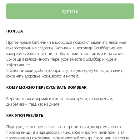
Купить
ПОЛЬЗА
Протеиновые батончики в шоколаде помогают заменить любимые
сахаросодежащие сладости. Батончик в шоколаде Бомббар менее
калорийный по сравнению с обычными батончиками из магазина.
Сокращай калорийность перекусов вместе с Бомббар и худей
эффективнее.
С батончиками удобно добирать суточную норму белка, а, значит,
сохранять здоровье кожи, волос и ногтей.
КОМУ МОЖНО ПЕРЕКУСЫВАТЬ BOMBBAR
Беременным и кормящим женщинам, детям, спортсменам,
диабетикам, тем, кто на диете.
КАК УПОТРЕБЛЯТЬ
Подходит для употребления после тренировки, во время любого
приема пищи, в виде десерта к чаю, кофе и другим напиткам, в т.ч.
протеиновым коктейлям. Можно употреблять до, после или во время