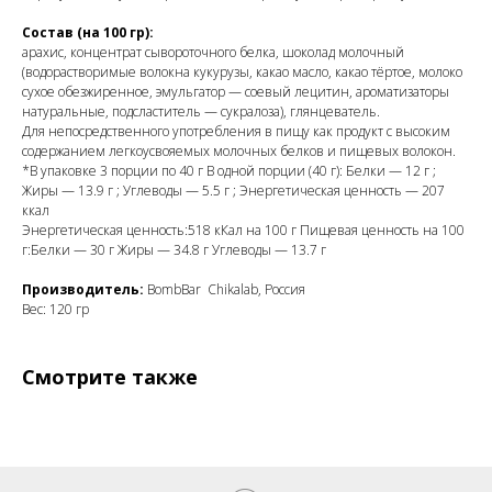
Состав (на 100 гр):
арахис, концентрат сывороточного белка, шоколад молочный
(водорастворимые волокна кукурузы, какао масло, какао тёртое, молоко
сухое обезжиренное, эмульгатор — соевый лецитин, ароматизаторы
натуральные, подсластитель — сукралоза), глянцеватель.
Для непосредственного употребления в пищу как продукт с высоким
содержанием легкоусвояемых молочных белков и пищевых волокон.
*В упаковке 3 порции по 40 г В одной порции (40 г): Белки — 12 г ;
Жиры — 13.9 г ; Углеводы — 5.5 г ; Энергетическая ценность — 207
ккал
Энергетическая ценность:518 кКал на 100 г Пищевая ценность на 100
г:Белки — 30 г Жиры — 34.8 г Углеводы — 13.7 г
Производитель:
BombBar Chikalab, Россия
Вес: 120 гр
Смотрите также