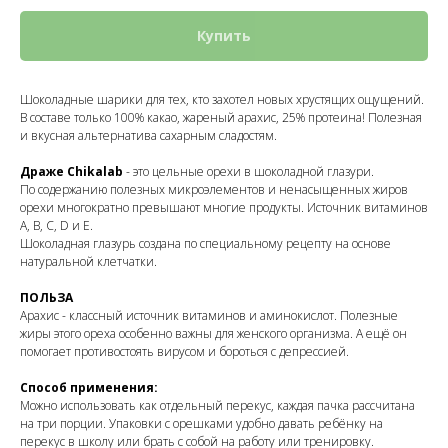
Купить
Шоколадные шарики для тех, кто захотел новых хрустящих ощущений.
В составе только 100% какао, жареный арахис, 25% протеина! Полезная
и вкусная альтернатива сахарным сладостям.
Драже Chikalab
- это цельные орехи в шоколадной глазури.
По содержанию полезных микроэлементов и ненасыщенных жиров
орехи многократно превышают многие продукты. Источник витаминов
A, B, C, D и E.
Шоколадная глазурь создана по специальному рецепту на основе
натуральной клетчатки.
ПОЛЬЗА
Арахис - классный источник витаминов и аминокислот. Полезные
жиры этого ореха особенно важны для женского организма. А ещё он
помогает противостоять вирусом и бороться с депрессией.
Способ применения:
Можно использовать как отдельный перекус, каждая пачка рассчитана
на три порции. Упаковки с орешками удобно давать ребёнку на
перекус в школу или брать с собой на работу или тренировку.