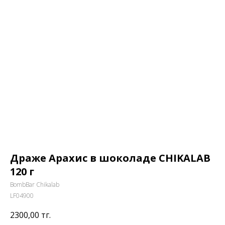
Драже Арахис в шоколаде CHIKALAB
120 г
BombBar Chikalab
LF04900
2300,00
тг.