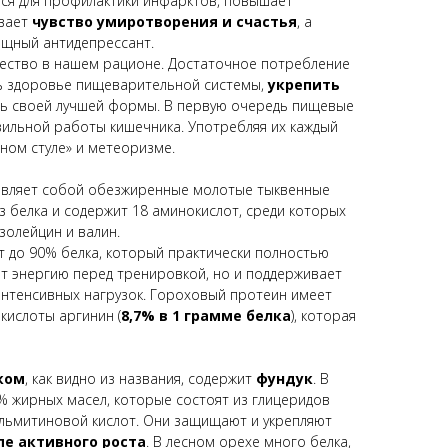
тся для профилактики инфарктов, повышает
ывает
чувство умиротворения и счастья
, а
ощный антидепрессант.
ество в нашем рационе. Достаточное потребление
ть здоровье пищеварительной системы,
укрепить
ть своей лучшей формы. В первую очередь пищевые
ильной работы кишечника. Употребляя их каждый
мном стуле» и метеоризме.
вляет собой обезжиренные молотые тыквенные
з белка и содержит 18 аминокислот, среди которых
изолейцин и валин.
т до 90% белка, который практически полностью
ет энергию
перед тренировкой, но и поддерживает
интенсивных нагрузок. Гороховый протеин имеет
кислоты аргинин (
8,7% в 1 грамме белка
), которая
ком
, как видно из названия, содержит
фундук
. В
% жирных масел, которые состоят из глицеридов
льмитиновой кислот. Они защищают и укрепляют
пе активного роста
. В лесном орехе много белка,