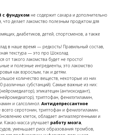
й с фундуком
не содержит сахара и дополнительно
 что делает лакомство полезным продуктом для
мящих, диабетиков, детей, спортсменов, а также
лад в наше время — редкость! Правильный состав,
ная текстура — это про Шоколад
ся от такого лакомства будет не просто!
льные и полезные ингредиенты, это лакомство
ровья как взрослым, так и детям.
ольшое количество веществ, некоторые из них
0 различных субстанций). Самые важные из них:
(нейромедиатор), эпикатецин (антиоксидант),
 (нейромедиатор), триптофан, фенилэтиламин,
рамин и салсолинол.
Антидепрессантное
 всего серотонин, триптофан и фенилэтиламин.
бновлению клеток, обладает антиаллергенными и
и. Какао-масса улучшает
работу мозга
,
судов, уменьшает риск образования тромбов,