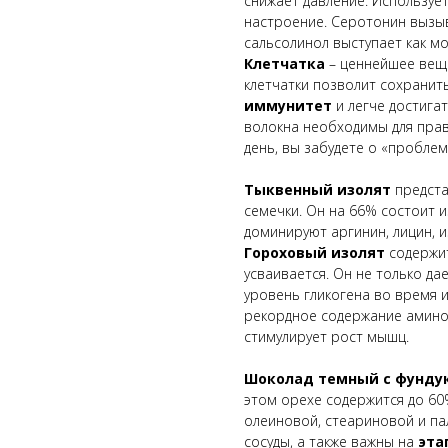
снижает давление. Используе
настроение. Серотонин выз
сальсолинол выступает как м
Клетчатка
– ценнейшее вещ
клетчатки позволит сохрани
иммунитет
и легче достига
волокна необходимы для прав
день, вы забудете о «пробле
Тыквенный изолят
предста
семечки. Он на 66% состоит и
доминируют аргинин, лицин, 
Гороховый изолят
содержи
усваивается. Он не только да
уровень гликогена во время 
рекордное содержание амино
стимулирует рост мышц.
Шоколад темный с фунду
этом орехе содержится до 60
олеиновой, стеариновой и па
сосуды, а также важны на
эта