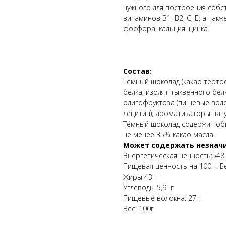
нужного для построения собс
витаминов В1, В2, С, Е; а так
фосфора, кальция, цинка.
Состав:
Тёмный шоколад (какао тёртое
белка, изолят тыквенного бел
олигофруктоза (пищевые волок
лецитин), ароматизаторы натур
Тёмный шоколад содержит общ
не менее 35% какао масла.
Может содержать незначи
Энергетическая ценность:548 
Пищевая ценность на 100 г: Б
Жиры 43 г
Углеводы 5,9 г
Пищевые волокна: 27 г
Вес: 100г