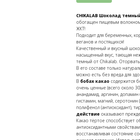
CHIKALAB Шоколад темны
обогащен пищевым волокном,
ЖКТ!
Подходит для беременных, кор
веганов и постящихся!
Качественный и вкусный шоко
насыщенный вкус, тающая неж
темный от Chikalab. Оторвать
В его составе только натура
можно есть без вреда для здо
В
бобах какао
содержится б
очень ценные (всего около 30
анандамид, аргинин, допамин 
гистамин, магний, серотонин
полифенол (антиоксидант), ти
действие
оказывают прежде
Какао тёртое способствует о
антиоксидантными свойствам
восстанавливая состояние со