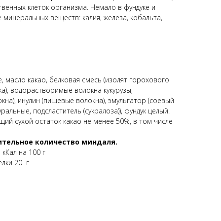
твенных клеток организма. Немало в фундуке и
же минеральных веществ: калия, железа, кобальта,
, масло какао, белковая смесь (изолят горохового
ка), водорастворимые волокна кукурузы,
на), инулин (пищевые волокна), эмульгатор (соевый
альные, подсластитель (сукралоза)), фундук целый.
ий сухой остаток какао не менее 50%, в том числе
тельное количество миндаля.
кКал на 100 г
елки 20 г