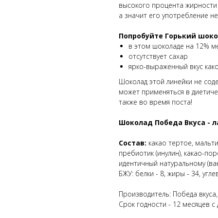
высокого процента жирности 
а значит его употребление н
Попробуйте Горький шоко
в этом шоколаде на 12% м
отсутствует сахар
ярко-выраженный вкус как
Шоколад этой линейки не соде
может применяться в диетиче
также во время поста!
Шоколад Победа Вкуса - л
Состав:
какао тертое, мальти
пребиотик (инулин), какао-по
идентичный натуральному (ван
БЖУ: белки - 8, жиры - 34, угле
Производитель: Победа вкуса,
Срок годности - 12 месяцев с