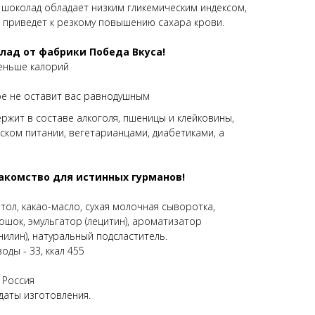
шоколад обладает низким гликемическим индексом,
е приведет к резкому повышению сахара крови.
лад от фабрики Победа Вкуса!
еньше калорий
ое не оставит вас равнодушным
ржит в составе алкоголя, пшеницы и клейковины,
ском питании, вегетарианцами, диабетиками, а
акомство для истинных гурманов!
тол, какао-масло, сухая молочная сыворотка,
рошок, эмульгатор (лецитин), ароматизатор
илин), натуральный подсластитель.
воды - 33, ккал 455
 Россия
 даты изготовления.