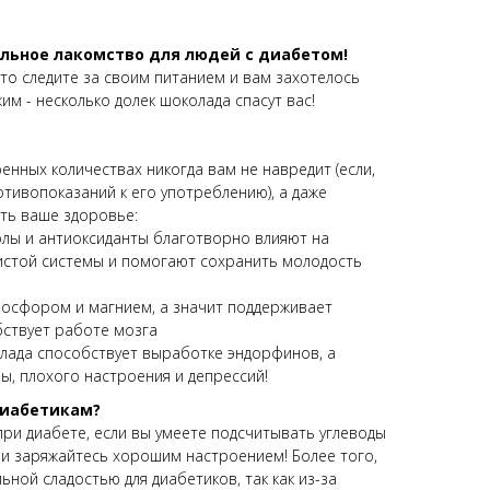
альное лакомство для людей с диабетом!
сто следите за своим питанием и вам захотелось
им - несколько долек шоколада спасут вас!
енных количествах никогда вам не навредит (если,
отивопоказаний к его употреблению), а даже
ть ваше здоровье:
олы и антиоксиданты благотворно влияют на
истой системы и помогают сохранить молодость
фосфором и магнием, а значит поддерживает
бствует работе мозга
лада способствует выработке эндорфинов, а
ры, плохого настроения и депрессий!
диабетикам?
ри диабете, если вы умеете подсчитывать углеводы
 и заряжайтесь хорошим настроением! Более того,
ной сладостью для диабетиков, так как из-за