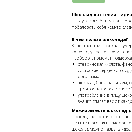
Шоколад на стевии - иде
Если у вас диабет или вы про
побаловать себя чем-то сладк
В чем польза шоколада?
Качественный шоколад в умер
конечно, у вас нет прямых пр
наоборот, поможет поддержа
стеариновая кислота, фен
состояние сердечно-сосуд
организма
шоколад богат кальцием, 
прочность костей и спосо
употребление в пищу шоко
значит спасет вас от ханд
Можно ли есть шоколад 
Шоколад не противопоказан п
- ешьте шоколад на здоровье
шоколад можно назвать идеаль