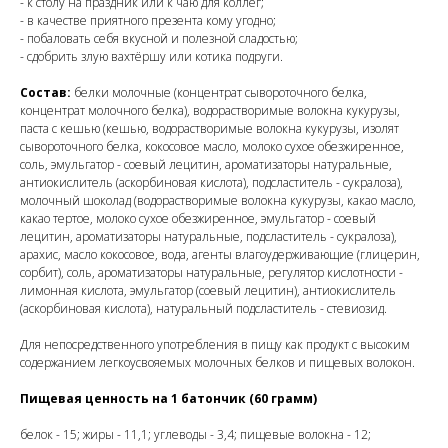
- к столу на праздник или к чаю для коллег;
- в качестве приятного презента кому угодно;
- побаловать себя вкусной и полезной сладостью;
- сдобрить злую вахтёршу или котика подруги.
Состав:
белки молочные (концентрат сывороточного белка,
концентрат молочного белка), водорастворимые волокна кукурузы,
паста с кешью (кешью, водорастворимые волокна кукурузы, изолят
сывороточного белка, кокосовое масло, молоко сухое обезжиренное,
соль, эмульгатор - соевый лецитин, ароматизаторы натуральные,
антиокислитель (аскорбиновая кислота), подсластитель - сукралоза),
молочный шоколад (водорастворимые волокна кукурузы, какао масло,
какао тертое, молоко сухое обезжиренное, эмульгатор - соевый
лецитин, ароматизаторы натуральные, подсластитель - сукралоза),
арахис, масло кокосовое, вода, агенты влагоудерживающие (глицерин,
сорбит), соль, ароматизаторы натуральные, регулятор кислотности -
лимонная кислота, эмульгатор (соевый лецитин), антиокислитель
(аскорбиновая кислота), натуральный подсластитель - стевиозид.
Для непосредственного употребления в пищу как продукт с высоким
содержанием легкоусвояемых молочных белков и пищевых волокон.
Пищевая ценность на 1 батончик (60 грамм)
белок - 15; жиры - 11,1; углеводы - 3,4; пищевые волокна - 12;