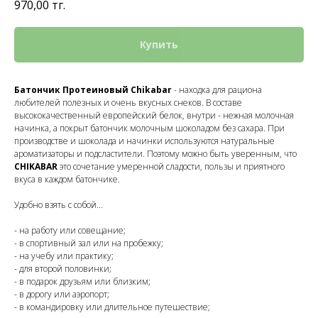
970,00
тг.
Купить
Батончик Протеиновый Chikabar
- находка для рациона
любителей полезных и очень вкусных снеков. В составе
высококачественный европейский белок, внутри - нежная молочная
начинка, а покрыт батончик молочным шоколадом без сахара. При
производстве и шоколада и начинки используются натуральные
ароматизаторы и подсластители. Поэтому можно быть уверенным, что
CHIKABAR
это сочетание умеренной сладости, пользы и приятного
вкуса в каждом батончике.
Удобно взять с собой...
- на работу или совещание;
- в спортивный зал или на пробежку;
- на учебу или практику;
- для второй половинки;
- в подарок друзьям или близким;
- в дорогу или аэропорт;
- в командировку или длительное путешествие;