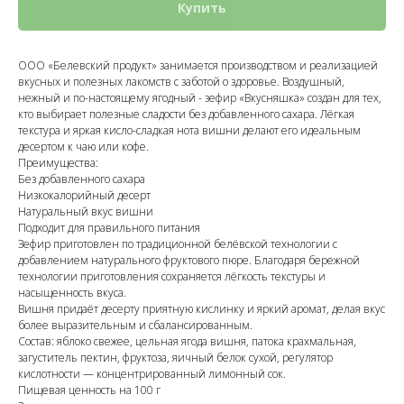
Купить
ООО «Белевский продукт» занимается производством и реализацией
вкусных и полезных лакомств с заботой о здоровье. Воздушный,
нежный и по-настоящему ягодный - зефир «Вкусняшка» создан для тех,
кто выбирает полезные сладости без добавленного сахара. Лёгкая
текстура и яркая кисло-сладкая нота вишни делают его идеальным
десертом к чаю или кофе.
Преимущества:
Без добавленного сахара
Низкокалорийный десерт
Натуральный вкус вишни
Подходит для правильного питания
Зефир приготовлен по традиционной белёвской технологии с
добавлением натурального фруктового пюре. Благодаря бережной
технологии приготовления сохраняется лёгкость текстуры и
насыщенность вкуса.
Вишня придаёт десерту приятную кислинку и яркий аромат, делая вкус
более выразительным и сбалансированным.
Состав: яблоко свежее, цельная ягода вишня, патока крахмальная,
загуститель пектин, фруктоза, яичный белок сухой, регулятор
кислотности — концентрированный лимонный сок.
Пищевая ценность на 100 г