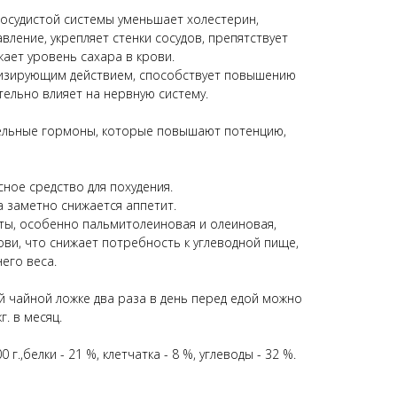
осудистой системы уменьшает холестерин,
ление, укрепляет стенки сосудов, препятствует
ает уровень сахара в крови.
изирующим действием, способствует повышению
тельно влияет на нервную систему.
тельные гормоны, которые повышают потенцию,
ное средство для похудения.
 заметно снижается аппетит.
ы, особенно пальмитолеиновая и олеиновая,
ови, что снижает потребность к углеводной пище,
его веса.
 чайной ложке два раза в день перед едой можно
г. в месяц.
 г.,белки - 21 %, клетчатка - 8 %, углеводы - 32 %.