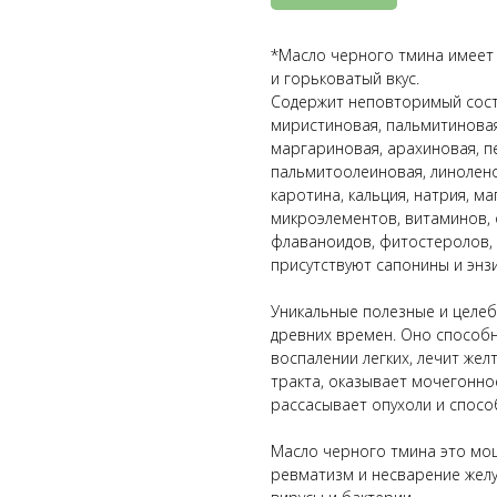
*Масло черного тмина имеет
и горьковатый вкус.
Содержит неповторимый соста
миристиновая, пальмитиновая,
маргариновая, арахиновая, п
пальмитоолеиновая, линолено
каротина, кальция, натрия, маг
микроэлементов, витаминов, ос
флаваноидов, фитостеролов, 
присутствуют сапонины и энз
Уникальные полезные и целеб
древних времен. Оно способн
воспалении легких, лечит жел
тракта, оказывает мочегонно
рассасывает опухоли и спосо
Масло черного тмина это мощ
ревматизм и несварение желу