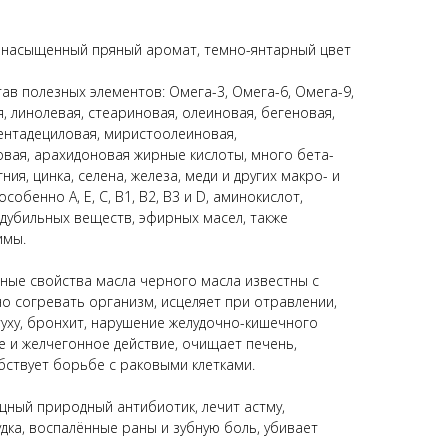
 насыщенный пряный аромат, темно-янтарный цвет
в полезных элементов: Омега-3, Омега-6, Омега-9,
 линолевая, стеариновая, олеиновая, бегеновая,
ентадециловая, миристоолеиновая,
вая, арахидоновая жирные кислоты, много бета-
ния, цинка, селена, железа, меди и других макро- и
обенно A, E, С, В1, В2, В3 и D, аминокислот,
дубильных веществ, эфирных масел, также
имы.
ные свойства масла черного масла известны с
о согревать организм, исцеляет при отравлении,
туху, бронхит, нарушение желудочно-кишечного
е и желчегонное действие, очищает печень,
бствует борьбе с раковыми клетками.
ный природный антибиотик, лечит астму,
дка, воспалённые раны и зубную боль, убивает