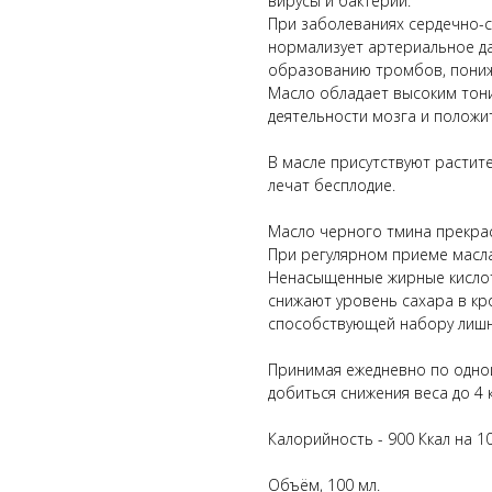
вирусы и бактерии.
При заболеваниях сердечно-с
нормализует артериальное дав
образованию тромбов, пониж
Масло обладает высоким тон
деятельности мозга и положи
В масле присутствуют расти
лечат бесплодие.
Масло черного тмина прекрас
При регулярном приеме масла
Ненасыщенные жирные кислот
снижают уровень сахара в кр
способствующей набору лишн
Принимая ежедневно по одной
добиться снижения веса до 4 к
Калорийность - 900 Ккал на 100
Объём, 100 мл.