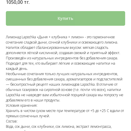
1050,00
тг.
Купить
Лимонад Lapochka «Дыня + клубника + лимон» - это гармоничное
сочетание сладкой дыни, сочной клубники и освежающего лимона.
Напиток обладает сбалансированным вкусом: мягкая сладость
дополняется лёгкой кислинкой, создавая свежий и приятный эффект.
Произведён из натуральных ингредиентов без добавления сахара.
Подходит для тех, кто выбирает лёгкие и освежающие напитки на
каждый день.
Необычные сочетания только лучших натуральных ингредиентов,
смешанных без добавления сахара, ароматизаторов и подсластителей
— бесхитростный рецепт наших лимонадов Lapochka. В отличие от
обычных газировок на сиропной основе (т.е. почти что всех), напитки
Lapochka не навредят вам избыточной порцией сахара мы попросту не
добавляем его в наши продукты.
Условия хранения:
Хранить в чистом сухом месте при температуре от +5 до +25 С вдали от
прямых солнечных лучей.
Состав:
Вода, сок дыни, сок клубники, сок лимона, экстракт лемонграсса,