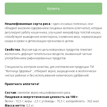
Купить
Нешлифованные сорта риса -
один из самых полезных, они
обладают высоким содержанием пищевых волокон (клетчатки), которые
регулируют работу кишечника, улучшают микрофлору толстой кишки,
способствуют выведению холестирина, снижению веса, нормализации
сахара в крови и детоксикации организма в целом.
Свойства.
Вкусная еда из цельнозерновых продуктов помогает
восполнить дефицит питательных веществ, вызванный частым
употреблением рафинированных продуктов.
Специалисты контроля качества, для изготовления продукции ТМ
"Житница Здоровья" , отбирают зерно, выращенное в экологически
чистых районах и без использования химических удобрений.
Приятного аппетита!
Состав:
смолотое зерно нешлифованного риса.
Пищевая и энергетическая ценность на 100 г:
белки - 10,5 г; жиры - 2,5 г; углеводы - 70,5 г; калорийность - 362 ккал.
Масса нетто
: 0,5 кг.