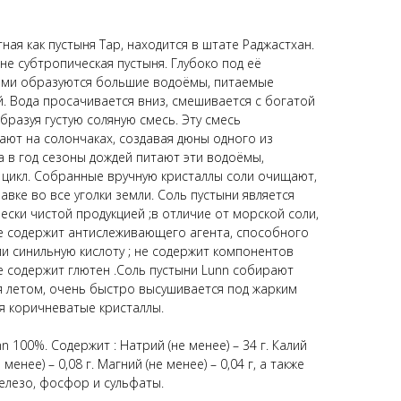
ная как пустыня Tap, находится в штате Раджастхан.
не субтропическая пустыня. Глубоко под её
ми образуются большие водоёмы, питаемые
й. Вода просачивается вниз, смешивается с богатой
разуя густую соляную смесь. Эту смесь
ают на солончаках, создавая дюны одного из
а в год сезоны дождей питают эти водоёмы,
цикл. Собранные вручную кристаллы соли очищают,
авке во все уголки земли. Соль пустыни является
ски чистой продукцией ;в отличие от морской соли,
не содержит антислеживающего агента, способного
 синильную кислоту ; не содержит компонентов
е содержит глютен .Соль пустыни Lunn собирают
ая летом, очень быстро высушивается под жарким
уя коричневатые кристаллы.
 100%. Содержит : Натрий (не менее) – 34 г. Калий
е менее) – 0,08 г. Магний (не менее) – 0,04 г, а также
железо, фосфор и сульфаты.