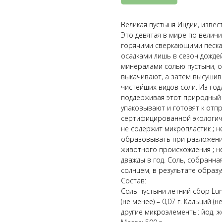
Великая пустыня Индии, извест
Это девятая в мире по величи
горячими сверкающими песка
осадками лишь в сезон дожде
минералами солью пустыни, об
выкачивают, а затем высушив
чистейших видов соли. Из год
поддерживая этот природный 
упаковывают и готовят к отпр
сертифицированной экологиче
не содержит микропластик ; 
образовывать при разложении
животного происхождения ; н
дважды в год. Соль, собранн
солнцем, в результате образ
Состав:
Соль пустыни летний сбор Lunn
(не менее) – 0,07 г. Кальций (н
другие микроэлементы: йод, 