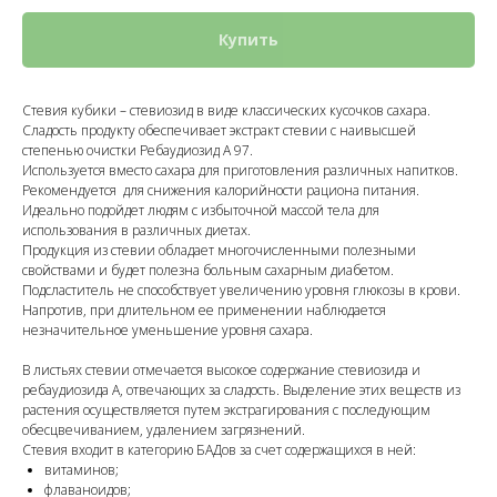
Купить
Стевия кубики –
стевиозид в виде классических кусочков сахара
.
Сладость продукту обеспечивает экстракт стевии с наивысшей
степенью очистки Ребаудиозид А 97.
Используется вместо сахара для приготовления различных напитков.
Рекомендуется для снижения калорийности рациона питания.
Идеально подойдет людям с избыточной массой тела для
использования в различных диетах.
Продукция из стевии обладает многочисленными полезными
свойствами и будет полезна больным сахарным диабетом.
Подсластитель не способствует увеличению уровня глюкозы в крови.
Напротив, при длительном ее применении наблюдается
незначительное уменьшение уровня сахара.
В листьях стевии отмечается высокое содержание стевиозида и
ребаудиозида А, отвечающих за сладость. Выделение этих веществ из
растения осуществляется путем экстрагирования с последующим
обесцвечиванием, удалением загрязнений.
Стевия входит в категорию БАДов за счет содержащихся в ней:
витаминов;
флаваноидов;