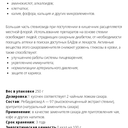
аминокислот, алкалоидов;
клетчатки;
калия, фосфора, кальция и других микроэлементов.
Большая часть стевиозида при поступлении в кишечник расщепляется
местной флорой. Использование препаратов на основе стевии
освобождает людей, страдающих сахарным диабетом, от необходимости
посещать аптеки в поисках доступных БАДов и лекарств. Активные
вещества этого сахарозаменителя снижают уровень глюкозы в крови, а
также способствуют:
улучшению работы системы пищеварения;
укреплению иммунитета;
нормализации артериального давления;
защите от кариеса.
Вес в упаковке
250 г
Дозировка:
1 кусочек соответствует 2 чайным ложкам сахара.
Состав:
Ребаудиозид А — 97 (высокоочищенный экстракт стевии),
эритритол (натуральный заменитель сахара)
Применение:
в качестве заменителя сахара для приготовления чая,
кофе и других напитков.
Срок хранения:
3 года
Энергетическая ценность
0 ккал на 100 г