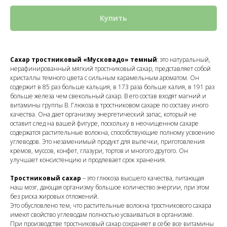
Купить
Cахар тростниковый «Мусковадо» темный
: это натуральный,
нерафинированный мягкий тростниковый сахар, представляет собой
кристаллы темного цвета с сильным карамельным ароматом. Он
содержит в 85 раз больше кальция, в 173 раза больше калия, в 191 раз
больше железа чем свекольный сахар. В его состав входят магний и
витамины группы В. Глюкоза в тростниковом сахаре по составу иного
качества. Она дает организму энергетический запас, который не
оставит след на вашей фигуре, поскольку в неочищенном сахаре
содержатся растительные волокна, способствующие полному усвоению
углеводов. Это незаменимый продукт для выпечки, приготовления
кремов, муссов, конфет, глазури, тортов и многого другого. Он
улучшает консистенцию и продлевает срок хранения.
Тростниковый сахар
– это глюкоза высшего качества, питающая
наш мозг, дающая организму большое количество энергии, при этом
без риска жировых отложений.
Это обусловлено тем, что растительные волокна тростникового сахара
имеют свойство углеводам полностью усваиваться в организме.
При производстве тростниковый сахар сохраняет в себе все витамины