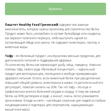
Купить
Паштет Healthy Food Греческий
содержит все важные
аминокислоты, которые нужны организму для строительства белка.
Продукт может быть употреблен в составе бутерброда или сэндвича,
как вариант полезного перекуса, либо выступить одной из
составляющей обеда или ужина. Не содержит холестерин, лактозу и
животные жиры.
Тофу
- это белковый продукт, альтернатива мясным продуктам, для
диетического питания и поддержания здоровья.
По количеству белка соя превосходит рыбу, яйца, говядину. Именно
поэтому тофу, своего рода «белковый концентрат», – идеальный
продукт для вегетарианцев, постящихся и вообще приверженцев
здорового питания. Кстати, если животный белок при расщеплении
повышает общий уровень холестерина в крови, то растительный его
регулирует, помогая снизить на 30%. Так что тофу – это еще и
профилактика многих болезней сосудов и сердца. К тому же соевый
белок на 90% растворим в воде, а значит, очень легко усваивается
организмом. Блюда из него – настоящее спасение для людей со слабым
пищеварением и подспорье для спортсменов, наращивающих
мышечную массу.