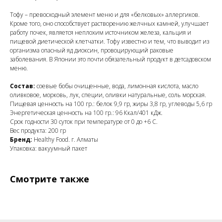
Тофу – превосходный элемент меню и для «белковых» аллергиков.
Кроме того, оно способствует растворению желчных камней, улучшает
работу почек, является неплохим источником железа, кальция и
пищевой диетической клетчатки. Тофу известно и тем, что выводит из
организма опасный яд диоксин, провоцирующий раковые
заболевания. В Японии это почти обязательный продукт в детсадовском
меню.
Состав:
соевые бобы очищенные, вода, лимонная кислота, масло
оливковое, морковь, лук, специи, оливки натуральные, соль морская.
Пищевая ценность на 100 гр.: белок 9,9 гр, жиры 3,8 гр, углеводы 5,6 гр
Энергетическая ценность на 100 гр.: 96 Ккал/401 кДж.
Срок годности 30 суток при температуре от 0 до +6 С.
Вес продукта: 200 гр
Бренд:
Healthy Food. г. Алматы
Упаковка: вакуумный пакет
Смотрите также