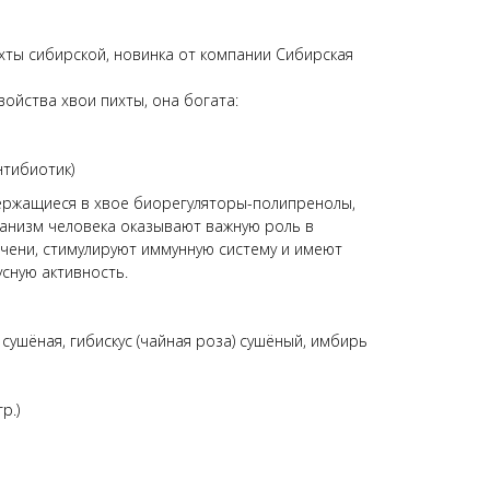
хты сибирской, новинка от компании Сибирская
ойства хвои пихты, она богата:
тибиотик)
держащиеся в хвое биорегуляторы-полипренолы,
анизм человека оказывают важную роль в
чени, стимулируют иммунную систему и имеют
сную активность.
 сушёная, гибискус (чайная роза) сушёный, имбирь
р.)