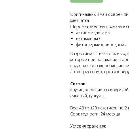
Оригинальный чай с хвоей пи
клетчатка.
Широко известны полезные св
антиоксидантами,
витамином С
фитоцидами (природный ан
Открытием 21 века стали со
которые при попадании в орг
поддержке и оздоровлении пе
антистрессовую, противовиру
Состав:
инулин, хвоя пихты сибирской
сушёный, куркума.
Вес: 40 гр. (20 пакетиков по 2 г
Срок годности: 24 месяца
Условия хранения: