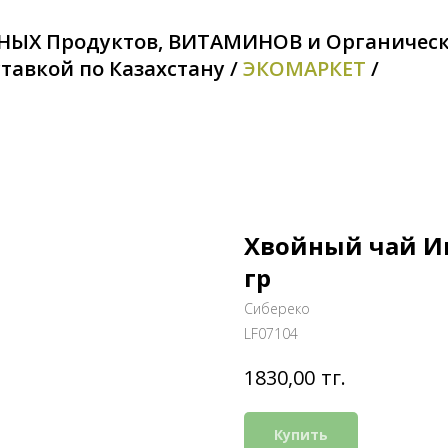
НЫХ Продуктов, ВИТАМИНОВ и Органичес
тавкой по Казахстану /
ЭКОМАРКЕТ
/
Хвойный чай Им
гр
Сибереко
LF07104
тг.
1830,00
Купить