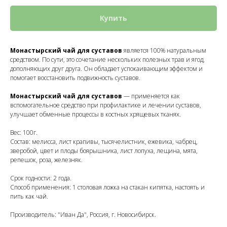
Купить
Монастырский чай для суставов
является 100% натуральным
средством. По сути, это сочетание нескольких полезных трав и ягод,
дополняющих друг друга. Он обладает успокаивающим эффектом и
помогает восстановить подвижность суставов.
Монастырский чай для суставов
— применяется как
вспомогательное средство при профилактике и лечении суставов,
улучшает обменные процессы в костных хрящевых тканях.
Вес: 100г.
Состав: мелисса, лист крапивы, тысячелистник, ежевика, чабрец,
зверобой, цвет и плоды боярышника, лист лопуха, лещина, мята,
репешок, роза, железняк.
Срок годности: 2 года.
Способ применения: 1 столовая ложка на стакан кипятка, настоять и
пить как чай.
Производитель: "Иван Да", Россия, г. Новосибирск.