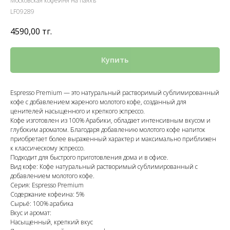
Московская кофейня на паяхъ
LF09289
4590,00
тг.
Купить
Espresso Premium — это натуральный растворимый сублимированный
кофе с добавлением жареного молотого кофе, созданный для
ценителей насыщенного и крепкого эспрессо.
Кофе изготовлен из 100% Арабики, обладает интенсивным вкусом и
глубоким ароматом. Благодаря добавлению молотого кофе напиток
приобретает более выраженный характер и максимально приближен
к классическому эспрессо.
Подходит для быстрого приготовления дома и в офисе.
Вид кофе: Кофе натуральный растворимый сублимированный с
добавлением молотого кофе.
Серия: Espresso Premium
Содержание кофеина: 5%
Сырьё: 100% арабика
Вкус и аромат:
Насыщенный, крепкий вкус