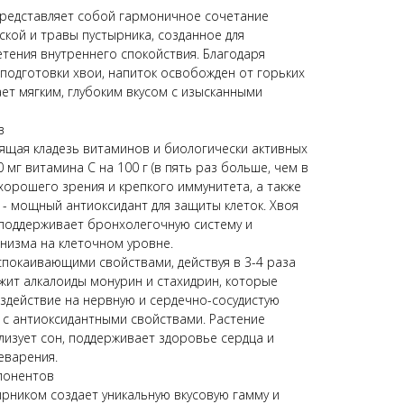
представляет собой гармоничное сочетание
кой и травы пустырника, созданное для
тения внутреннего спокойствия. Благодаря
подготовки хвои, напиток освобожден от горьких
ет мягким, глубоким вкусом с изысканными
в
оящая кладезь витаминов и биологически активных
 мг витамина С на 100 г (в пять раз больше, чем в
 хорошего зрения и крепкого иммунитета, а также
- мощный антиоксидант для защиты клеток. Хвоя
 поддерживает бронхолегочную систему и
низма на клеточном уровне.
спокаивающими свойствами, действуя в 3-4 раза
жит алкалоиды монурин и стахидрин, которые
здействие на нервную и сердечно-сосудистую
 с антиоксидантными свойствами. Растение
лизует сон, поддерживает здоровье сердца и
еварения.
понентов
ырником создает уникальную вкусовую гамму и