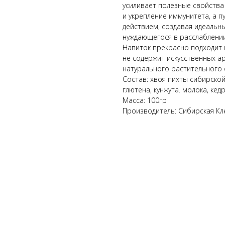
усиливает полезные свойства
и укрепление иммунитета, а 
действием, создавая идеальн
нуждающегося в расслаблении
Напиток прекрасно подходит к
не содержит искусственных а
натурального растительного 
Состав: хвоя пихты сибирской
глютена, кунжута. молока, кед
Масса: 100гр
Производитель: Сибирская Кле