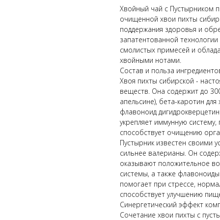
Хвойный чай с Пустырником 
очищенной хвои пихты сибирс
поддержания здоровья и обре
запатентованной технологии 
смолистых примесей и облада
хвойными нотами.
Состав и польза ингредиенто
Хвоя пихты сибирской - наст
веществ. Она содержит до 300
апельсине), бета-каротин для
флавоноид дигидрокверцетин 
укрепляет иммунную систему,
способствует очищению орга
Пустырник известен своими у
сильнее валерианы. Он содер
оказывают положительное во
системы, а также флавоноиды
помогает при стрессе, норма
способствует улучшению пищ
Синергетический эффект ком
Сочетание хвои пихты с пуст