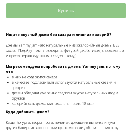
Купить
Ищите вкусный джем без сахара и лишних калорий?
Джемы Yammy jam - это натуральные низкокалорийные джемы БЕЗ
сахара! Подойдут тем, кто следит за фигурой, диабетикам, спортсменам
и просто неравнодушным к сладенькому;)
Мы рекомендуем попробовать джемы Yammy jam, потому
что
в них не содержится сахара
в качестве подсластителя используются натуральные стевия и
эритрит
джемы обладают умеренно сладким вкусом натуральных ягод и
фруктов
калорийность джема минимальна - всего 18 ккал!
Куда добавить джем?
Каша, йогурты, творог, тосты, печенья, домашняя выпечка и куча
других блюд заиграют новыми красками, если добавить в них пару