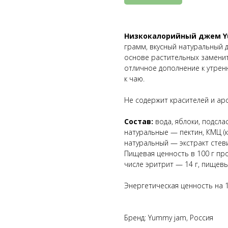
Низкокалорийный джем Y
грамм, вкусный натуральный 
основе растительных заменит
отличное дополнение к утрен
к чаю.
Не содержит красителей и ар
Состав:
вода, яблоки, подсла
натуральные — пектин, КМЦ (к
натуральный — экстракт стеви
Пищевая ценность в 100 г про
числе эритрит — 14 г, пищевы
Энергетическая ценность на 1
Бренд: Yummy jam, Россия