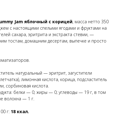
ummy Jam яблочный с корицей
, масса нетто 350
джем с настоящими спелыми ягодами и фруктами на
елей сахара, эритрита и экстракта стевии, —
ним тостам, домашним десертам, выпечке и просто
оматизаторов.
ститель натуральный — эритрит, загустители
летчатка), лимонная кислота, корица, подсластитель
и, сорбиновая кислота.
дукта: белки — 0; жиры — 0; углеводы — 19 г, в том
е волокна — 1 г.
00 г:
18 ккал.