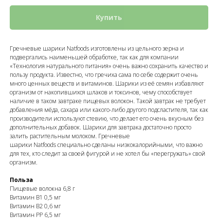
Купить
Гречневые шарики Natfoods изготовлены из цельного зерна и
подвергались наименьшей обработке, так как для компании
«Технология натурального питания» очень важно сохранить качество и
пользу продукта. Известно, что гречиха сама по себе содержит очень
много ценных веществ и витаминов. Шарики из её семян избавляют
организм от накопившихся шлаков и токсинов, чему способствует
наличие в таком завтраке пищевых волокон. Такой завтрак не требует
добавления мёда, сахара или какого-либо другого подсластителя, так как
производители используют стевию, что делает его очень вкусным без
дополнительных добавок. Шарики для завтрака достаточно просто
залить растительным молоком. Гречневые
шарики Natfoods специально сделаны низкокалорийными, что важно
для тех, кто следит за своей фигурой и не хотел бы «перегружать» свой
организм.
Польза
Пищевые волокна 6,8 г
Витамин B1 0,5 мг
Витамин B2 0,6 мг
Витамин PP 6,5 мг