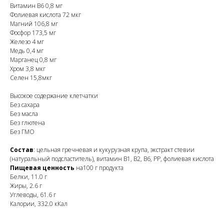
Витамин B6 0,8 мг
Фолиевая кислота 72 мкг
Магний 106,8 мг
Фосфор 173,5 мг
Железо 4 мг
Медь 0,4 мг
Марганец 0,8 мг
Хром 3,8 мкг
Селен 15,8мкг
Высокое содержание клетчатки
Без сахара
Без масла
Без глютена
Без ГМО
Состав
: цельная гречневая и кукурузная крупа, экстракт стевии
(натуральный подсластитель), витамин B1, B2, B6, PP, фолиевая кислота
Пищевая ценность
на100 г продукта
Белки, 11.0 г
Жиры, 2.6 г
Углеводы, 61.6 г
Калории, 332.0 кКал