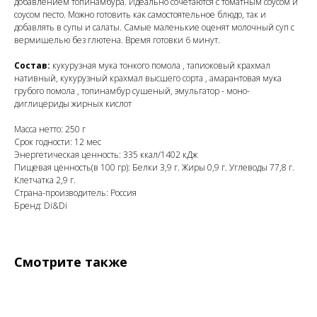
добавлением топинамбура. Идеально сочетаются с томатным соусом и
соусом песто. Можно готовить как самостоятельное блюдо, так и
добавлять в супы и салаты. Самые маленькие оценят молочный суп с
вермишелью без глютена. Время готовки 6 минут.
Состав:
кукурузная мука тонкого помола , тапиоковый крахмал
нативный, кукурузный крахмал высшего сорта , амарантовая мука
грубого помола , топинамбур сушеный, эмульгатор - моно-
диглицериды жирных кислот
Масса нетто: 250 г
Срок годности: 12 мес
Энергетическая ценность: 335 ккал/1402 кДж
Пищевая ценность(в 100 гр): Белки 3,9 г. Жиры 0,9 г. Углеводы 77,8 г.
Клетчатка 2,9 г.
Страна-производитель: Россия
Бренд: Di&Di
Смотрите также