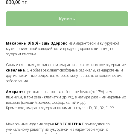
830,00
тг.
Купить
Макароны Di&Di - Ешь Здорово
из Амарантовой и кукурузной
муки пониженной калорийности продукт здорового питания, не
содержит глютена.
Самым главным достоинством амаранта является высокое содержание
сквалена
. Он обезвреживает свободные радикалы, канцерогены и
другие токсичные вещества, которые могут вызвать онкологические
заболевания.
Амарант
содержит в полтора раза больше белка (до 17%), чем
пшеница, в три раза - клетчатки (до 7%), в четыре раза - минеральных
веществ (кальций, железо, фосфор, калий и др).
Кроме того, амарант содержит витамины группы D, B1, B2, E, PP.
Макаронные изделия перья
БЕЗ ГЛЮТЕНА
Производятся по
уникальному рецепту из кукурузной и амарантовой муки, с