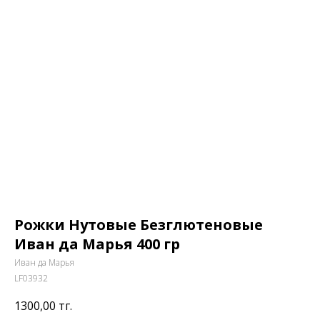
Рожки Нутовые Безглютеновые
Иван да Марья 400 гр
Иван да Марья
LF03932
1300,00
тг.