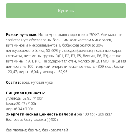
Купить
Рожки нутовые.
Их предпочитают сторонники "ЗОЖ". Уникальные
свойства нута обусловлены большим количеством минералов,
витаминов и микроэлементов. В бобах содержится до 30%
легкоусвояемого белка, 50-60% углеводов (сложных), полезные жиры,
клетчатка, витамины группы В (В1, В2, В3, В5, биотин, В6, В9), а также
витамины Р, А, Е и С. Не содержит глютен, молоко, яйца, ГМО. Пищевая
ценность на 100г изделий: энергетическая ценность - 309 ккал; белки
- 20,47; жиры - 6,04; углеводы - 62,95.
Состав:
вода, нутовая мука
Пищевая ценность:
углеводы 62.95 г/100г
белки20.47 г/100г
жиры6.04 г/100г
Энергетическая ценность калории
(на 100 гр.) - 309 ккал
Вес товара без упаковки (г)400 г
без глютена; без гмо; без красителей