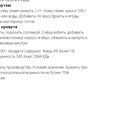
жутом
жку семян кунжута, 1 ст. ложку семян льна и 100 г.
или воды. Добавить по вкусу фрукты и ягоды.
к или перекус готов.
 кунжуте
ть, порезать соломкой. 2 яйца взбить, добавить
ачки(соломку) окунуть в яйцо, обвалять в кунжуте и
ивковым маслом.
00 г продукта содержат: Жиры 49; Белки 19;
ценность 565 Ккал/ 2364 КДж
аты производства. Условия хранения: Хранить при
относительной влажности не более 75%
сия