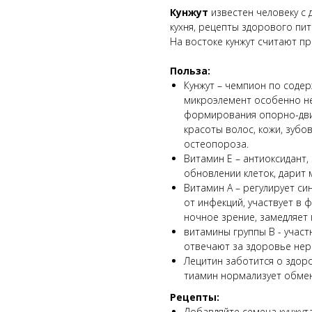
Кунжут
известен человеку с 
кухня, рецепты здорового пит
На востоке кунжут считают п
Польза:
Кунжут – чемпион по соде
микроэлемент особенно не
формирования опорно-дви
красоты волос, кожи, зубо
остеопороза.
Витамин E – антиоксидант
обновлении клеток, дарит 
Витамин A – регулирует си
от инфекций, участвует в
ночное зрение, замедляет
витамины группы B - участ
отвечают за здоровье нер
Лецитин заботится о здор
тиамин нормализует обмен
Рецепты:
Добавляйте семена кунжута