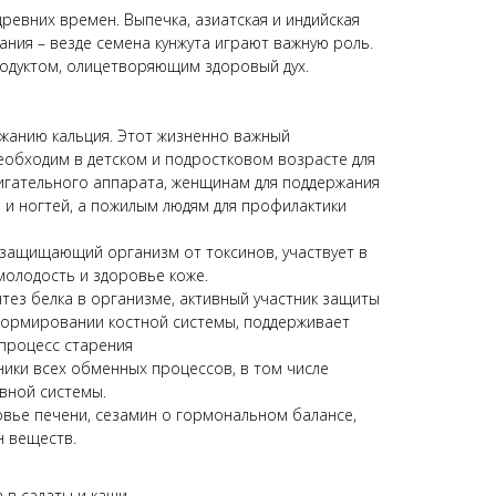
древних времен. Выпечка, азиатская и индийская
ания – везде семена кунжута играют важную роль.
родуктом, олицетворяющим здоровый дух.
ржанию кальция. Этот жизненно важный
обходим в детском и подростковом возрасте для
гательного аппарата, женщинам для поддержания
в и ногтей, а пожилым людям для профилактики
, защищающий организм от токсинов, участвует в
молодость и здоровье коже.
нтез белка в организме, активный участник защиты
 формировании костной системы, поддерживает
 процесс старения
ники всех обменных процессов, в том числе
вной системы.
овье печени, сезамин о гормональном балансе,
 веществ.
 в салаты и каши.